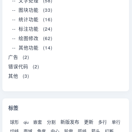
-- 文字处理 (58)
-- 图块功能 (33)
-- 统计功能 (16)
-- 标注功能 (24)
-- 绘图修改 (62)
-- 其他功能 (14)
广告 (2)
错误代码 (2)
其他 (3)
标签
新版发布
更新
球形
嵌套
分割
多行
单行
qiu
切线
面域
角度
中心
轮廓
弧线
箭头
打断