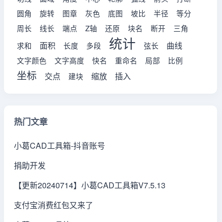
圆角
旋转
图章
灰色
底图
坡比
半径
等分
周长
线长
端点
Z轴
还原
块名
断开
三角
统计
面积
曲线
求和
长度
多段
弦长
文字颜色
文字高度
快名
重命名
局部
比例
坐标
交点
缩放
插入
建块
热门文章
小葛CAD工具箱-抖音账号
捐助开发
【更新20240714】小葛CAD工具箱V7.5.13
支付宝消费红包又来了