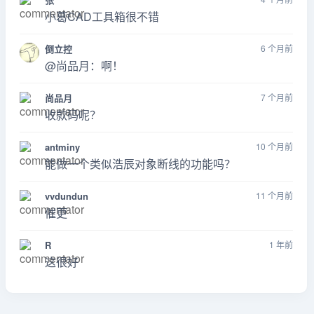
小葛CAD工具箱很不错
倒立控
6 个月前
@尚品月：啊！
尚品月
7 个月前
收款码呢？
antminy
10 个月前
能做一个类似浩辰对象断线的功能吗？
vvdundun
11 个月前
催更
R
1 年前
这很好