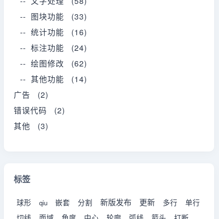
-- 文字处理 (58)
-- 图块功能 (33)
-- 统计功能 (16)
-- 标注功能 (24)
-- 绘图修改 (62)
-- 其他功能 (14)
广告 (2)
错误代码 (2)
其他 (3)
标签
新版发布
更新
球形
嵌套
分割
多行
单行
qiu
切线
面域
角度
中心
轮廓
弧线
箭头
打断