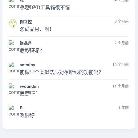
小葛CAD工具箱很不错
倒立控
6 个月前
@尚品月：啊！
尚品月
7 个月前
收款码呢？
antminy
10 个月前
能做一个类似浩辰对象断线的功能吗？
vvdundun
11 个月前
催更
R
1 年前
这很好