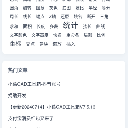
圆角
旋转
图章
灰色
底图
坡比
半径
等分
周长
线长
端点
Z轴
还原
块名
断开
三角
统计
面积
曲线
求和
长度
多段
弦长
文字颜色
文字高度
快名
重命名
局部
比例
坐标
交点
缩放
插入
建块
热门文章
小葛CAD工具箱-抖音账号
捐助开发
【更新20240714】小葛CAD工具箱V7.5.13
支付宝消费红包又来了