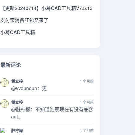
【更新20240714】小葛CAD工具箱V7.5.13
支付宝消费红包又来了
小葛CAD工具箱
最新评论
倒立控
1 个月前
@vvdundun：更
倒立控
1 个月前
@脏柠檬：不知道浩辰现在有没有兼容
aut...
脏柠檬
1 个月前