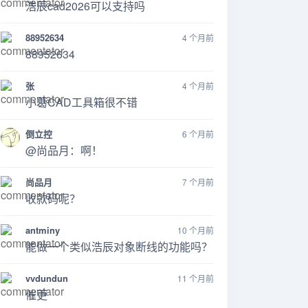
浩辰cad2026可以支持吗
88952634
4 个月前
88952634
张
4 个月前
小葛CAD工具箱很不错
倒立控
6 个月前
@尚品月：啊！
尚品月
7 个月前
收款码呢？
antminy
10 个月前
能做一个类似浩辰对象断线的功能吗？
vvdundun
11 个月前
催更