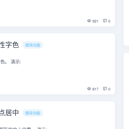
921
0
属性字色
图块功能
色。 演示:
817
0
基点居中
图块功能