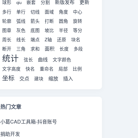
新版发布
更新
球形
嵌套
分割
qiu
多行
单行
切线
面域
角度
中心
轮廓
弧线
箭头
打断
圆角
旋转
图章
灰色
底图
坡比
半径
等分
周长
线长
端点
Z轴
还原
块名
面积
断开
三角
求和
长度
多段
统计
曲线
弦长
文字颜色
文字高度
快名
重命名
局部
比例
坐标
交点
缩放
插入
建块
热门文章
小葛CAD工具箱-抖音账号
捐助开发