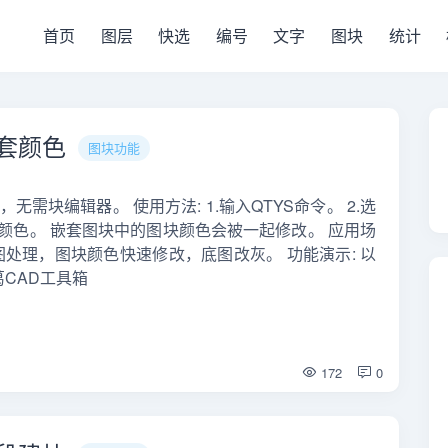
首页
图层
快选
编号
文字
图块
统计
嵌套颜色
图块功能
无需块编辑器。 使用方法: 1.输入QTYS命令。 2.选
的颜色。 嵌套图块中的图块颜色会被一起修改。 应用场
底图处理，图块颜色快速修改，底图改灰。 功能演示: 以
葛CAD工具箱
172
0