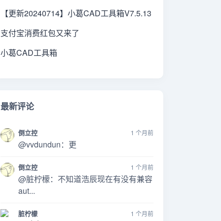
【更新20240714】小葛CAD工具箱V7.5.13
支付宝消费红包又来了
小葛CAD工具箱
最新评论
倒立控
1 个月前
@vvdundun：更
倒立控
1 个月前
@脏柠檬：不知道浩辰现在有没有兼容
aut...
脏柠檬
1 个月前