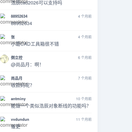
浩辰cad2026可以支持吗
88952634
4 个月前
88952634
张
4 个月前
小葛CAD工具箱很不错
倒立控
6 个月前
@尚品月：啊！
尚品月
7 个月前
收款码呢？
antminy
10 个月前
能做一个类似浩辰对象断线的功能吗？
vvdundun
11 个月前
催更