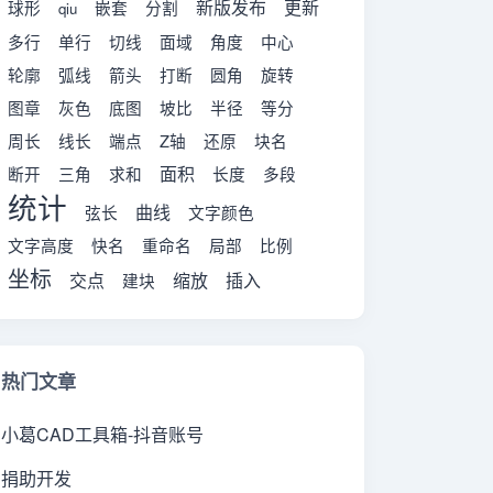
新版发布
更新
球形
嵌套
分割
qiu
多行
单行
切线
面域
角度
中心
轮廓
弧线
箭头
打断
圆角
旋转
图章
灰色
底图
坡比
半径
等分
周长
线长
端点
Z轴
还原
块名
面积
断开
三角
求和
长度
多段
统计
曲线
弦长
文字颜色
文字高度
快名
重命名
局部
比例
坐标
交点
缩放
插入
建块
热门文章
小葛CAD工具箱-抖音账号
捐助开发