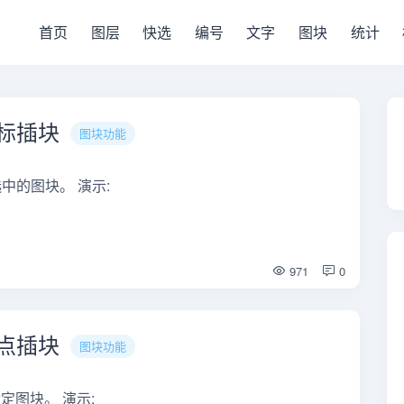
首页
图层
快选
编号
文字
图块
统计
坐标插块
图块功能
选中的图块。 演示:
971
0
交点插块
图块功能
定图块。 演示: