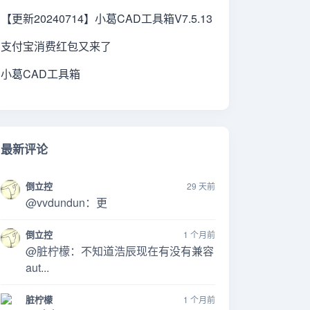
【更新20240714】小葛CAD工具箱V7.5.13
支付宝消费红包又来了
小葛CAD工具箱
最新评论
倒立控
29 天前
@vvdundun：更
倒立控
1 个月前
@脏柠檬：不知道浩辰现在有没有兼容
aut...
脏柠檬
1 个月前