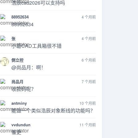
浩辰cad2026可以支持吗
88952634
4 个月前
88952634
张
4 个月前
小葛CAD工具箱很不错
倒立控
6 个月前
@尚品月：啊！
尚品月
7 个月前
收款码呢？
antminy
10 个月前
能做一个类似浩辰对象断线的功能吗？
vvdundun
11 个月前
催更