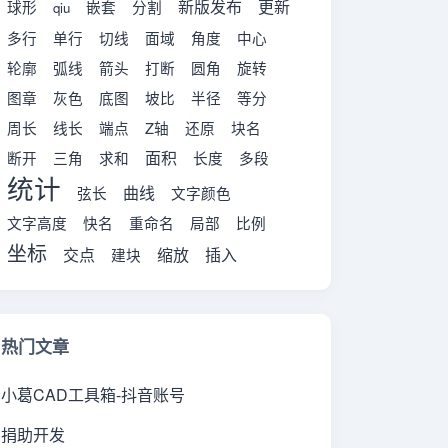
新版发布
更新
球形
嵌套
分割
qiu
多行
单行
切线
面域
角度
中心
轮廓
弧线
箭头
打断
圆角
旋转
图章
灰色
底图
坡比
半径
等分
周长
线长
端点
Z轴
还原
块名
面积
断开
三角
求和
长度
多段
统计
曲线
弦长
文字颜色
文字高度
快名
重命名
局部
比例
坐标
交点
缩放
插入
建块
热门文章
小葛CAD工具箱-抖音账号
捐助开发