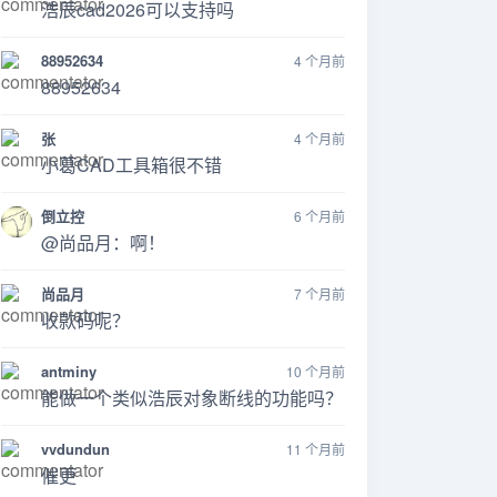
浩辰cad2026可以支持吗
88952634
4 个月前
88952634
张
4 个月前
小葛CAD工具箱很不错
倒立控
6 个月前
@尚品月：啊！
尚品月
7 个月前
收款码呢？
antminy
10 个月前
能做一个类似浩辰对象断线的功能吗？
vvdundun
11 个月前
催更