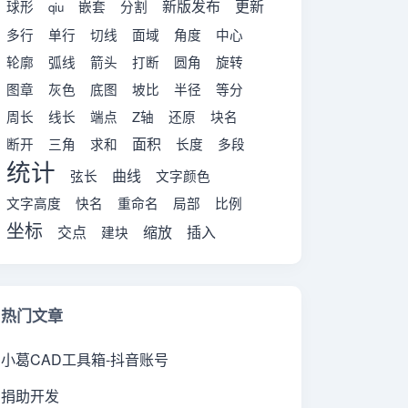
新版发布
更新
球形
嵌套
分割
qiu
多行
单行
切线
面域
角度
中心
轮廓
弧线
箭头
打断
圆角
旋转
图章
灰色
底图
坡比
半径
等分
周长
线长
端点
Z轴
还原
块名
面积
断开
三角
求和
长度
多段
统计
曲线
弦长
文字颜色
文字高度
快名
重命名
局部
比例
坐标
交点
缩放
插入
建块
热门文章
小葛CAD工具箱-抖音账号
捐助开发