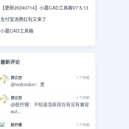
【更新20240714】小葛CAD工具箱V7.5.13
支付宝消费红包又来了
小葛CAD工具箱
最新评论
倒立控
1 个月前
@vvdundun：更
倒立控
1 个月前
@脏柠檬：不知道浩辰现在有没有兼容
aut...
脏柠檬
1 个月前