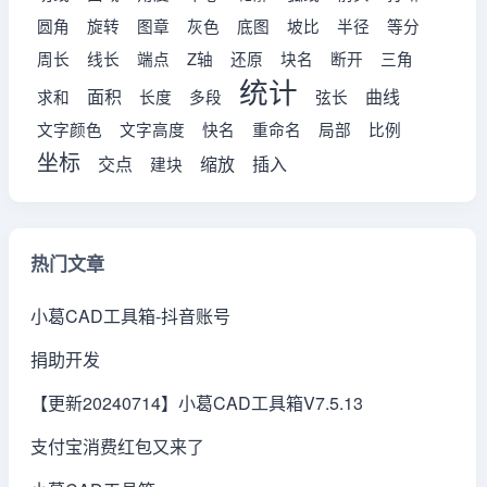
圆角
旋转
图章
灰色
底图
坡比
半径
等分
周长
线长
端点
Z轴
还原
块名
断开
三角
统计
面积
曲线
求和
长度
多段
弦长
文字颜色
文字高度
快名
重命名
局部
比例
坐标
交点
缩放
插入
建块
热门文章
小葛CAD工具箱-抖音账号
捐助开发
【更新20240714】小葛CAD工具箱V7.5.13
支付宝消费红包又来了