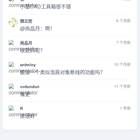
小葛CAD工具箱很不错
倒立控
6 个月前
@尚品月：啊！
尚品月
7 个月前
收款码呢？
antminy
10 个月前
能做一个类似浩辰对象断线的功能吗？
vvdundun
11 个月前
催更
R
1 年前
这很好