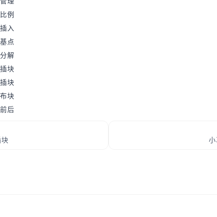
库管理
块比例
重插入
改基点
重分解
点插块
线插块
长布块
名前后
插块
小