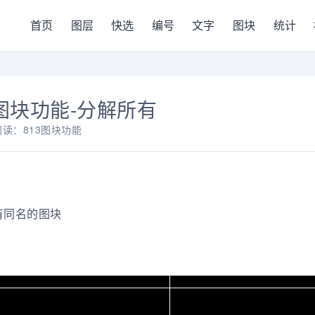
首页
图层
快选
编号
文字
图块
统计
图块功能-分解所有
阅读：813
图块功能
有同名的图块